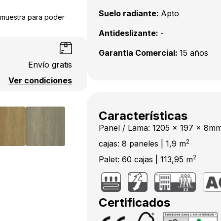
Suelo radiante:
Apto
a muestra para poder
Antideslizante:
-
Garantía Comercial:
15 años
Envío gratis
Ver condiciones
Características
Panel / Lama: 1205 x 197 x 8m
2
cajas: 8 paneles | 1,9 m
2
Palet: 60 cajas | 113,95 m
Certificados