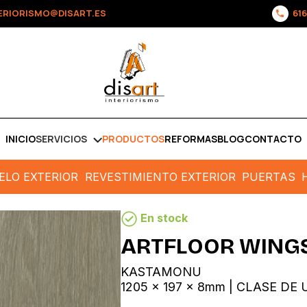
ERIORISMO@DISART.ES
616
INICIO
SERVICIOS
PRODUCTOS
REFORMAS
BLOG
CONTACTO
ELO EXTERIOR
REVESTIMIENTO EXTERIOR
PUERTAS
En stock
ARTFLOOR WINGS
KASTAMONU
1205 x 197 x 8mm | CLASE DE 